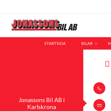
STARTSIDA
BILAR
M
Jonassons Bil AB i
Karlskrona