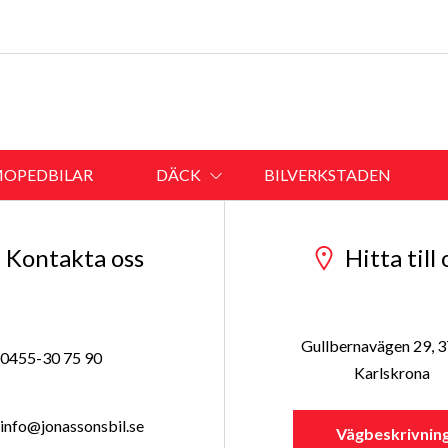
OPEDBILAR
DÄCK
BILVERKSTADEN
Kontakta oss
Hitta till 
Gullbernavägen 29, 
0455-30 75 90
Karlskrona
info@jonassonsbil.se
Vägbeskrivnin