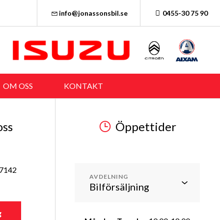
info@jonassonsbil.se
0455-30 75 90
OM OSS
KONTAKT
oss
Öppettider
37142
AVDELNING
g