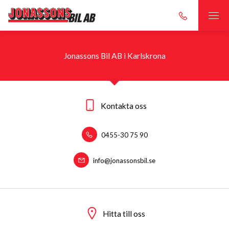
Jonassons Bil AB i Karlskrona
Kontakta oss
0455-30 75 90
info@jonassonsbil.se
Hitta till oss