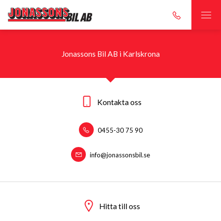
Jonassons Bil AB i Karlskrona
Kontakta oss
0455-30 75 90
info@jonassonsbil.se
Hitta till oss