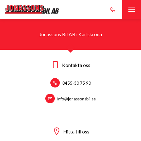
Jonassons Bil AB i Karlskrona
Kontakta oss
0455-30 75 90
info@jonassonsbil.se
Hitta till oss